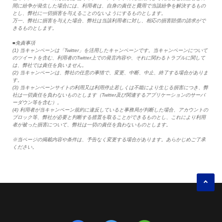
間に紛争が発生した場合には、利用者は、自身の責任と費用で当該紛争を解決するもの
とし、弊社に一切損害を与えることのないようにするものとします。
万一、弊社に損害を与えた場合、弊社は当該利用者に対し、相応の損害賠償の請求がで
きるものとします。
■免責事項
(1) 当キャンペーンは「Twitter」を活用したキャンペーンです。当キャンペーンについて
のツイートを含む、利用者のTwitter上での発言内容や、それに関わるトラブルに関して
は、弊社では責任を負いません。
(2) 当キャンペーンは、弊社の任意の事情で、変更、中断、中止、終了する場合がありま
す。
(3) 当キャンペーンサイトの利用又は利用停止若しくは不能により生じる損害につき、弊
社は一切責任を負わないものとします（Twitter及び関連するアプリケーションのサーバ
ーダウン等を含む）。
(4) 利用者が当キャンペーン規約に違反していると事務局が判断した場合、アカウントの
ブロック等、弊社が必要と判断する措置を取ることができるものとし、これにより利用
者が被った損害について、弊社は一切の責任を負わないものとします。
※当ページの掲載内容や条件は、予告なく変更する場合があります。あらかじめご了承
ください。