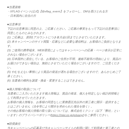
■当選資格
・XFLAGイベント(公式)【@xflag_event】をフォローし、DMを受けとれる方
・日本国内に在住の方
■注意事項
下記の注意事項に同意の上、ご応募ください。ご応募の事実をもって下記の注意事項に
同意したものとみなされます。
(1) ご応募は、原則1アカウントにつき各大会1回までとさせていただきます。
(2) 本キャンペーンのサイト閲覧・応募などに必要な通信料は、お客様のご負担となりま
す。
(3) ご使用の携帯端末、WEB環境によってはキャンペーンへの応募・ページ表示が正常に
されない場合がございます。
(4) 日本国外に居住している、お客様のご住所が不明、連絡不能等の理由により、賞品の
お届けができない場合は、無効とさせていただく場合がございますので、ご注意くださ
い。
(5) やむをえない事情により賞品の発送が遅れる場合がございますので、あらかじめご了
承ください。
(6) 当選者の権利を譲渡・換金・変更することはできません。
■個人情報の取扱について
当選者にご入力いただきます個人情報は、賞品の発送、個人を特定しない統計的情報と
して利用させていただきます。
お客様の個人情報を、お客様の同意なしに業務委託先以外の第三者に開示・提供するこ
とはございません（法令等により開示を求められた場合を除く）。
その他お客様の個人情報の取り扱いについては、株式会社ミクシィ（以下「弊社」とい
います）のプライバシーポリシー(
https://mixi.co.jp/privacy/
)をご参照ください。
■賠償責任
当キャンペーンへの応募及び当キャンペーンサイトの利用に関して利用者と第三者との